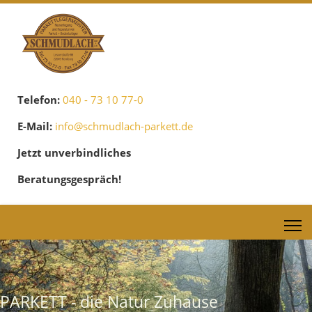
Telefon:
040 - 73 10 77-0
E-Mail:
info@schmudlach-parkett.de
Jetzt unverbindliches
Beratungsgespräch!
PARKETT - die Natur Zuhause