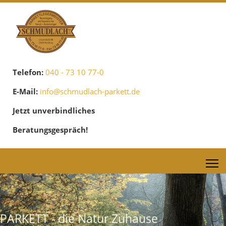
Telefon:
040 - 73 10 77-0
E-Mail:
info@schmudlach-parkett.de
Jetzt unverbindliches
Beratungsgespräch!
PARKETT - die Natur Zuhause