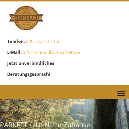
Telefon:
040 - 73 10 77-0
E-Mail:
info@schmudlach-parkett.de
Jetzt unverbindliches
Beratungsgespräch!
PARKETT - die Natur Zuhause